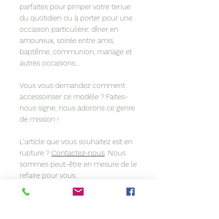
parfaites pour pimper votre tenue
du quotidien ou à porter pour une
occasion particulière: dîner en
amoureux, soirée entre amis,
baptême, communion, mariage et
autres occasions...
Vous vous demandez comment
accessoiriser ce modèle ? Faites-
nous signe, nous adorons ce genre
de mission !
L’article que vous souhaitez est en
rupture ?
Contactez-nous
. Nous
sommes peut-être en mesure de le
refaire pour vous.
Vous avez une idée précise en tête
? Vous voulez coordonner votre
accessoire à votre tenue ? Nous