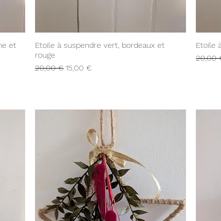
Aperçu rapide
me et
Etoile à suspendre vert, bordeaux et
Etoile
rouge
Prix ori
20,00 
Prix original
Prix promotionnel
20,00 €
15,00 €