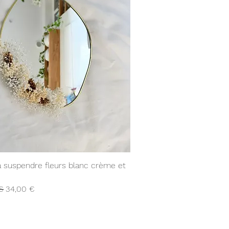
Aperçu rapide
 à suspendre fleurs blanc crème et
ginal
Prix promotionnel
€
34,00 €