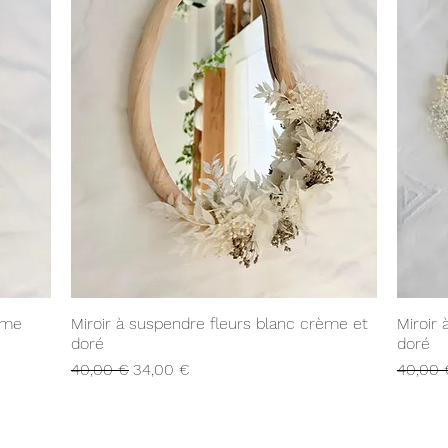
Aperçu rapide
ème
Miroir à suspendre fleurs blanc crème et
Miroir
doré
doré
Prix original
Prix promotionnel
Prix ori
40,00 €
34,00 €
40,00 