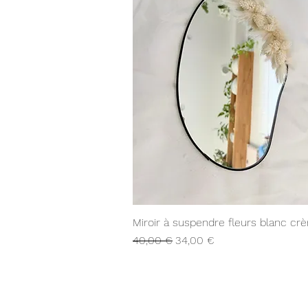
Aperçu rapide
Miroir à suspendre fleurs blanc cr
Prix original
Prix promotionnel
40,00 €
34,00 €