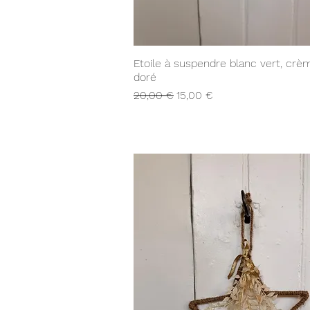
Aperçu rapide
Etoile à suspendre blanc vert, crè
doré
Prix original
Prix promotionnel
20,00 €
15,00 €