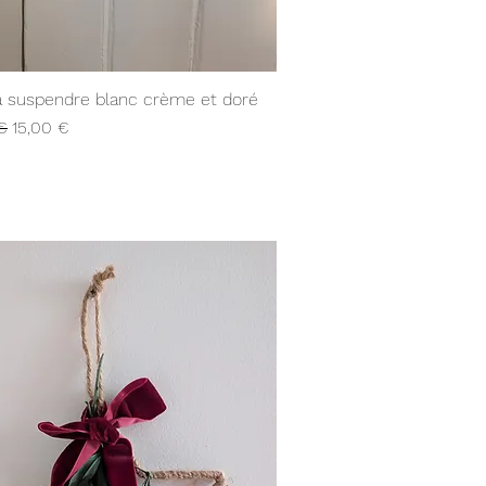
Aperçu rapide
 à suspendre blanc crème et doré
ginal
Prix promotionnel
€
15,00 €