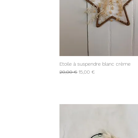
Aperçu rapide
Etoile à suspendre blanc crème
Prix original
Prix promotionnel
20,00 €
15,00 €