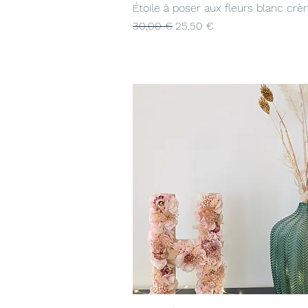
Aperçu rapide
Étoile à poser aux fleurs blanc cr
Prix original
Prix promotionnel
30,00 €
25,50 €