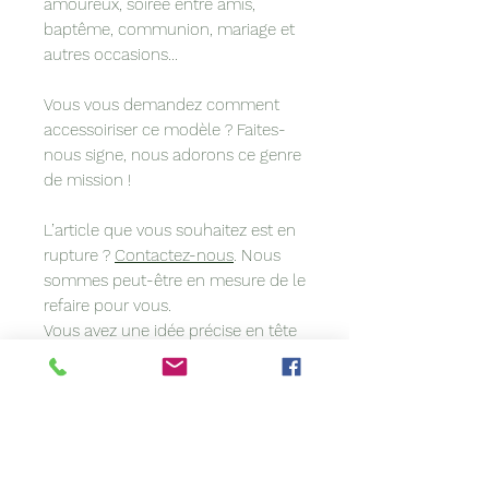
amoureux, soirée entre amis,
baptême, communion, mariage et
autres occasions...
Vous vous demandez comment
accessoiriser ce modèle ? Faites-
nous signe, nous adorons ce genre
de mission !
L’article que vous souhaitez est en
rupture ?
Contactez-nous
. Nous
sommes peut-être en mesure de le
refaire pour vous.
Vous avez une idée précise en tête
? Vous voulez coordonner votre
accessoire à votre tenue ? Nous
personnalisons les modèles sur
demande.
Sa confection artisanale rend ce