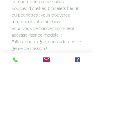
parcourez nos accessoires.
Boucles d’oreilles, bracelets fleuris
ou pochettes : vous trouverez
forcément votre bonheur.
Vous vous demandez comment
accessoiriser ce modèle ?
Faites-nous signe, nous adorons ce
genre de mission !
L’article que vous souhaitez est en
rupture ?
Contactez-nous. Nous sommes
peut-être en mesure de le refaire
pour vous.
Vous avez une idée précise en tête
?
Vous voulez coordonner votre
accessoire à votre tenue ? Nous
personnalisons les modèles sur