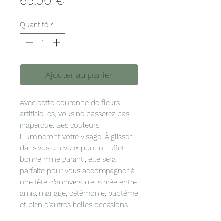
Prix
65,00 €
Quantité
*
Ajouter au panier
Avec cette couronne de fleurs
artificielles, vous ne passerez pas
inaperçue. Ses couleurs
illumineront votre visage. À glisser
dans vos cheveux pour un effet
bonne mine garanti, elle sera
parfaite pour vous accompagner à
une fête d'anniversaire, soirée entre
amis, mariage, cétémonie, baptême
et bien d'autres belles occasions.