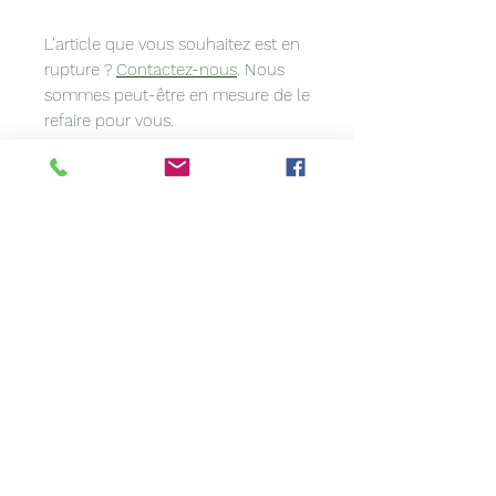
L’article que vous souhaitez est en
rupture ?
Contactez-nous
. Nous
sommes peut-être en mesure de le
refaire pour vous.
Vous avez une idée précise en tête
? Vous voulez coordonner votre
accessoire à votre tenue? Nous
personnalisons les modèles
sur
demande
.
À propos de cet article :
Sa confection artisanale rend ce
chapeau en paille naturelle unique.
Entièrement teint et tressé à la
main, il est susceptible de
comporter de légères irrégularités.
Si la couleur de votre création