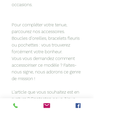
occasions.
Pour compléter votre tenue,
parcourez nos accessoires.
Boucles d’oreilles, bracelets fleuris
ou pochettes : vous trouverez
forcément votre bonheur.
Vous vous demandez comment
accessoiriser ce modèle ? Faites-
nous signe, nous adorons ce genre
de mission !
L’article que vous souhaitez est en
rupture ?
Contactez-nous
. Nous
sommes peut-être en mesure de le
refaire pour vous.
Vous avez une idée précise en tête