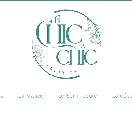
es
La Mariée
Le Sur-mesure
La déco