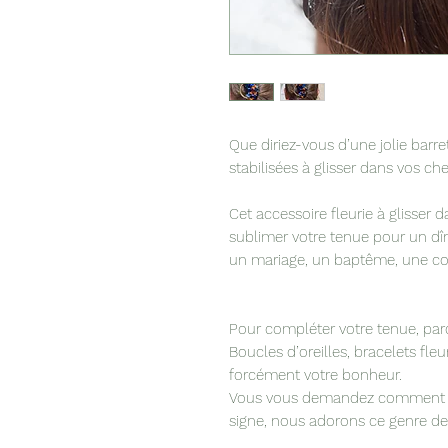
Que diriez-vous d’une jolie barre
stabilisées à glisser dans vos ch
Cet accessoire fleurie à glisser 
sublimer votre tenue pour un dî
un mariage, un baptême, une co
Pour compléter votre tenue, par
Boucles d’oreilles, bracelets fle
forcément votre bonheur.
Vous vous demandez comment ac
signe, nous adorons ce genre de