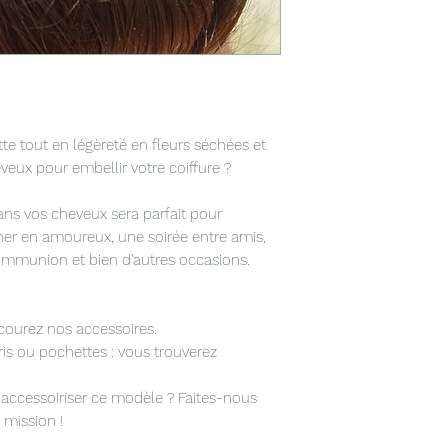
tte tout en légèreté en fleurs séchées et
eveux pour embellir votre coiffure ?
dans vos cheveux sera parfait pour
ner en amoureux, une soirée entre amis,
mmunion et bien d'autres occasions.
courez nos accessoires.
uris ou pochettes : vous trouverez
cessoiriser ce modèle ? Faites-nous
 mission !