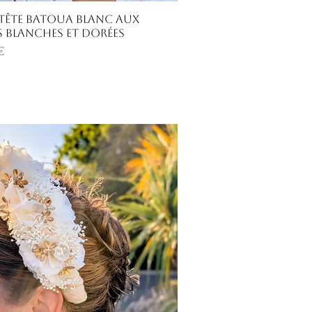
Aperçu rapide
-tête Batoua blanc aux
s blanches et dorées
€