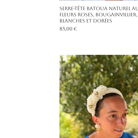
Aperçu rapide
Serre-tête Batoua naturel a
fleurs roses, bougainvillier,
blanches et dorées
Prix
85,00 €