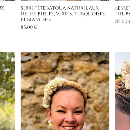
Aperçu rapide
ux
Serre-tête Batoua naturel aux
Serre
fleurs bleues, vertes, turquoises
fleur
et blanches
Prix
85,00 
Prix
85,00 €