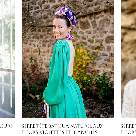
Aperçu rapide
leurs
Serre-tête Batoua naturel aux
Serre
fleurs violettes et blanches
fleur