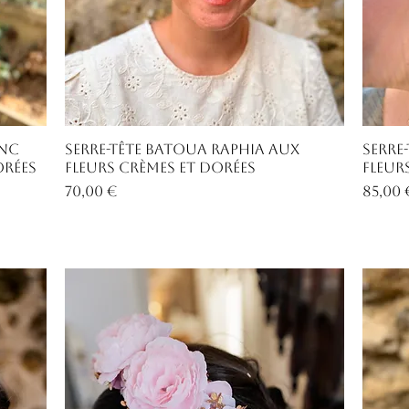
Aperçu rapide
anc
Serre-tête Batoua raphia aux
Serre
orées
fleurs crèmes et dorées
fleur
Prix
Prix
70,00 €
85,00 