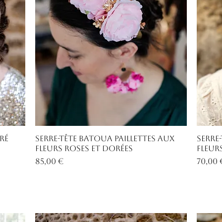
Aperçu rapide
ré
Serre-tête Batoua paillettes aux
Serre
fleurs roses et dorées
fleur
Prix
Prix
85,00 €
70,00 