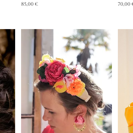
Prix
Prix
85,00 €
70,00 