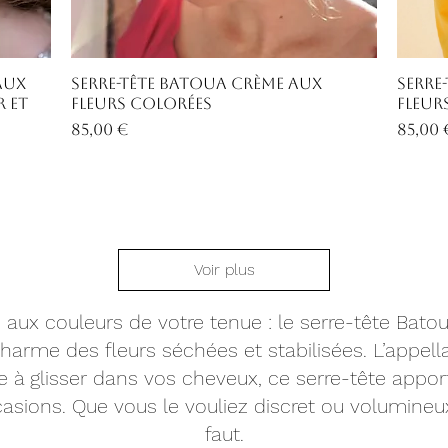
Aperçu rapide
aux
Serre-tête Batoua crème aux
Serre
r et
fleurs colorées
fleur
Prix
Prix
85,00 €
85,00 
Voir plus
 aux couleurs de votre tenue : le serre-tête Batoua
arme des fleurs séchées et stabilisées. L’appellat
à glisser dans vos cheveux, ce serre-tête apporte
sions. Que vous le vouliez discret ou volumineux
faut.