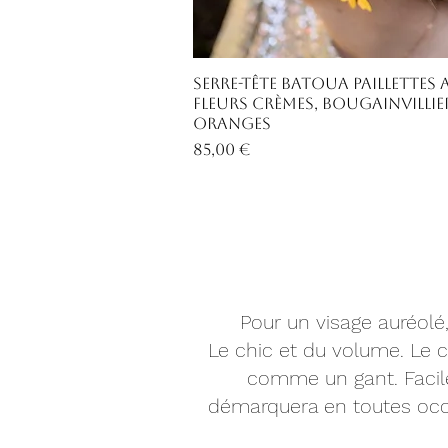
Aperçu rapide
Serre-tête Batoua paillettes 
fleurs crèmes, bougainvillie
oranges
Prix
85,00 €
Pour un visage auréolé,
Le chic et du volume. Le ch
comme un gant. Facile 
démarquera en toutes occa