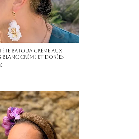
Aperçu rapide
-tête Batoua crème aux
s blanc crème et dorées
€