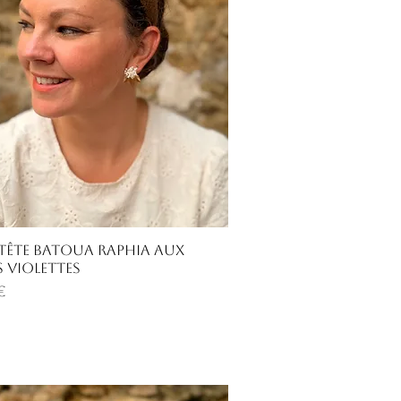
Aperçu rapide
-tête Batoua raphia aux
s violettes
€