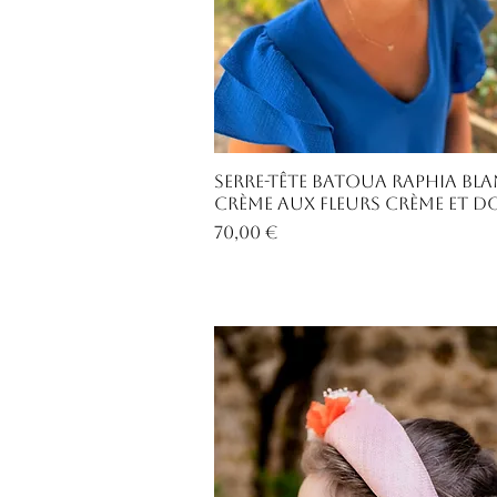
Aperçu rapide
Serre-tête Batoua raphia bl
crème aux fleurs crème et d
Prix
70,00 €