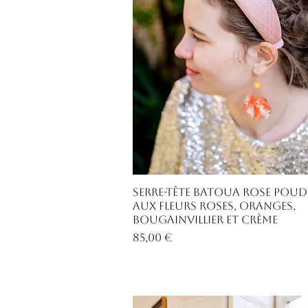
Aperçu rapide
Serre-tête Batoua rose poud
aux fleurs roses, oranges,
bougainvillier et crème
Prix
85,00 €