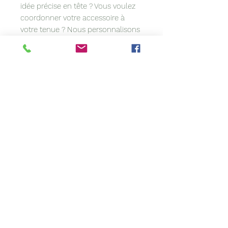
idée précise en tête ? Vous voulez
coordonner votre accessoire à
votre tenue ? Nous personnalisons
les modèles sur demande.
Sa confection artisanale rend ce
modèle unique. Entièrement fait à
la main, il est susceptible de
comporter de légères
irrégularités.Si la couleur de votre
création diffère quelque peu de
l'image, ce n’est pas un défaut. Les
paramètres (lumière/ambiance) des
photographies peuvent avoir une
petite influence sur le rendu
couleur de nos produits.
Livraison
Commande expédiée sous 3