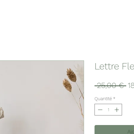
Lettre Fl
Pr
 25,00 € 
1
or
Quantité
*
Aj