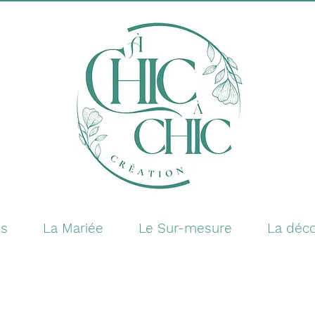
es
La Mariée
Le Sur-mesure
La déco