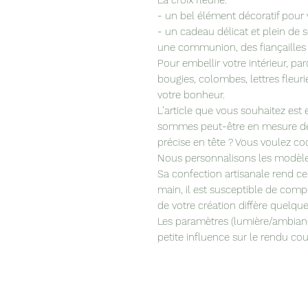
La croix fleurie:
- un bel élément décoratif pour v
- un cadeau délicat et plein de
une communion, des fiançailles
Pour embellir votre intérieur, p
bougies, colombes, lettres fleuri
votre bonheur.
L’article que vous souhaitez es
sommes peut-être en mesure de 
précise en tête ? Vous voulez co
Nous personnalisons les modèl
Sa confection artisanale rend ce
main, il est susceptible de compo
de votre création diffère quelque
Les paramètres (lumière/ambian
petite influence sur le rendu co