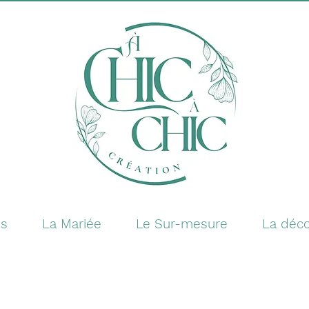
es
La Mariée
Le Sur-mesure
La déco