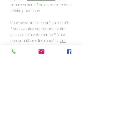
sommes peut-être en mesure de le
refaire pour vous.
Vous avez une idée précise en tête
? Vous voulez coordonner votre
accessoire à votre tenue ? Nous
personnalisons les modèles
sur
demande
.
À propos de cet article :
Sa confection artisanale rend ce
modèle unique. Confectionné à la
main, il est susceptible de
comporter de légères irrégularités.
Si la couleur de votre création
diffère quelque peu de l'image, ce
n’est pas un défaut. Les paramètres
(lumière/ambiance) des
photographies peuvent avoir une