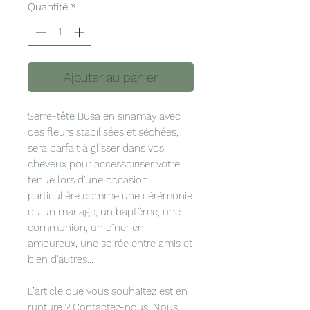
Quantité
*
Ajouter au panier
Serre-tête Busa en sinamay avec
des fleurs stabilisées et séchées,
sera parfait à glisser dans vos
cheveux pour accessoiriser votre
tenue lors d'une occasion
particulière comme une cérémonie
ou un mariage, un baptême, une
communion, un dîner en
amoureux, une soirée entre amis et
bien d'autres...
L’article que vous souhaitez est en
rupture ?
Contactez-nous
. Nous