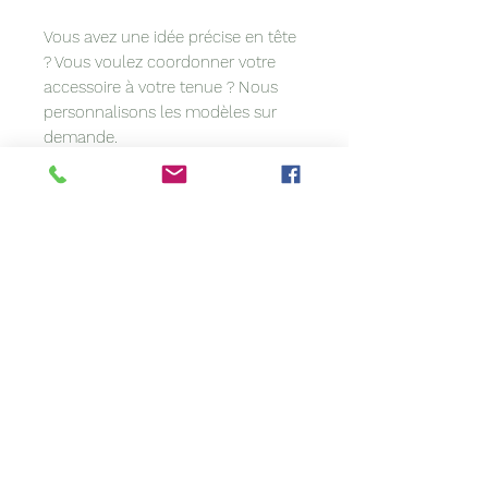
Vous avez une idée précise en tête
? Vous voulez coordonner votre
accessoire à votre tenue ? Nous
personnalisons les modèles sur
demande.
À propos de cet article :
Sa confection artisanale rend ce
modèle unique. Confectionné à la
main, il est susceptible de
comporter de légères irrégularités.
Si la couleur de votre création
diffère quelque peu de l'image, ce
n’est pas un défaut. Les paramètres
(lumière/ambiance) des
photographies peuvent avoir une
petite influence sur le rendu
couleur de nos produits.