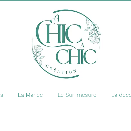
es
La Mariée
Le Sur-mesure
La déco