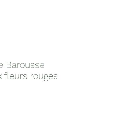
te Barousse
 fleurs rouges
s