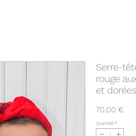
Serre-tê
rouge aux
et dorée
Prix
70,00 €
Quantité
*