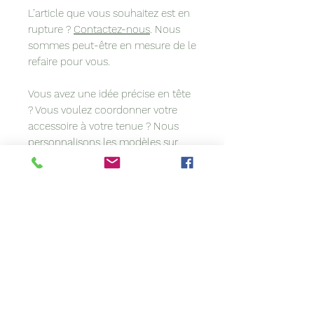
L’article que vous souhaitez est en
rupture ?
Contactez-nous
. Nous
sommes peut-être en mesure de le
refaire pour vous.
Vous avez une idée précise en tête
? Vous voulez coordonner votre
accessoire à votre tenue ? Nous
personnalisons les modèles
sur
demande
.
À propos de cet article :
Sa confection artisanale rend ce
modèle unique. Confectionné à la
main, il est susceptible de
comporter de légères irrégularités.
Si la couleur de votre création
diffère quelque peu de l'image, ce
n’est pas un défaut. Les paramètres