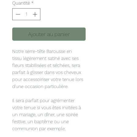
Quantité
*
Ajouter au panier
Notre serre-tête Barousse en
tissu lègèrement satiné avec ses
fleurs stabilisées et séchées, sera
parfait à glisser dans vos cheveux
pour accessoiriser votre tenue lors
d'une occasion particulière.
Il sera parfait pour agrémenter
votre tenue si vous êtes invitées à
un mariage, un dîner, une soirée
festive, un baptême ou une
communion par exemple.