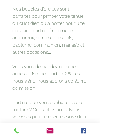
Nos boucles d'oreilles sont
parfaites pour pimper votre tenue
du quotidien ou à porter pour une
occasion particulière: dîner en
amoureux, soirée entre amis,
baptême, communion, mariage et
autres occasions...
Vous vous demandez comment
accessoiriser ce modèle ? Faites-
nous signe, nous adorons ce genre
de mission !
L’article que vous souhaitez est en
rupture ?
Contactez-nous
. Nous
sommes peut-être en mesure de le
refaire pour vous.
Vous avez une idée précise en tête
? Vous voulez coordonner votre