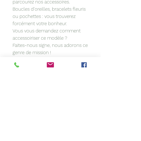
parcourez nos accessoires.
Boucles d’oreilles, bracelets fleuris
ou pochettes : vous trouverez
forcément votre bonheur.
Vous vous demandez comment
accessoiriser ce modèle ?
Faites-nous signe, nous adorons ce
genre de mission !
L’article que vous souhaitez est en
rupture ?
Contactez-nous. Nous sommes
peut-être en mesure de le refaire
pour vous.
Vous avez une idée précise en tête
?
Vous voulez coordonner votre
accessoire à votre tenue ? Nous
personnalisons les modèles sur