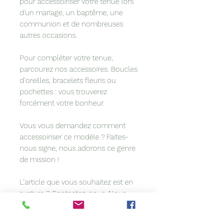
pour accessoiriser votre tenue lors
d'un mariage, un baptême, une
communion et de nombreuses
autres occasions.
Pour compléter votre tenue,
parcourez nos accessoires. Boucles
d’oreilles, bracelets fleuris ou
pochettes : vous trouverez
forcément votre bonheur.
Vous vous demandez comment
accessoiriser ce modèle ? Faites-
nous signe, nous adorons ce genre
de mission !
L’article que vous souhaitez est en
rupture ?
Contactez-nous
. Nous
sommes peut-être en mesure de le
refaire pour vous.