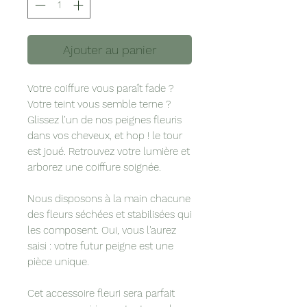
Ajouter au panier
Votre coiffure vous paraît fade ?
Votre teint vous semble terne ?
Glissez l’un de nos peignes fleuris
dans vos cheveux, et hop ! le tour
est joué. Retrouvez votre lumière et
arborez une coiffure soignée.
Nous disposons à la main chacune
des fleurs séchées et stabilisées qui
les composent. Oui, vous l'aurez
saisi : votre futur peigne est une
pièce unique.
Cet accessoire fleuri sera parfait