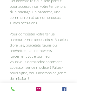
Cet accessoire fleuri sera parfait
pour accessoiriser votre tenue lors
d'un mariage, un baptême, une
communion et de nombreuses
autres occasions.
Pour compléter votre tenue,
parcourez nos accessoires. Boucles
d’oreilles, bracelets fleuris ou
pochettes : vous trouverez
forcément votre bonheur.
Vous vous demandez comment
accessoiriser ce modèle ? Faites-
nous signe, nous adorons ce genre
de mission !
L’article que vous souhaitez est en
rupture ? Contactez-nous. Nous
sommes peut-être en mesure de le
refaire pour vous.