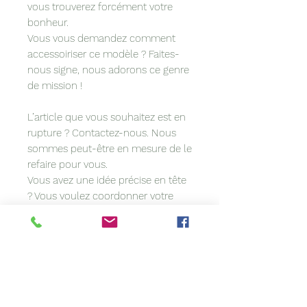
vous trouverez forcément votre
bonheur.
Vous vous demandez comment
accessoiriser ce modèle ? Faites-
nous signe, nous adorons ce genre
de mission !
L’article que vous souhaitez est en
rupture ? Contactez-nous. Nous
sommes peut-être en mesure de le
refaire pour vous.
Vous avez une idée précise en tête
? Vous voulez coordonner votre
accessoire à votre tenue? Nous
personnalisons les modèles sur
demande.
À propos de cet article :Sa
confection artisanale rend ce
chapeau unique. Entièrement teint