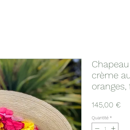
Chapeau 
crème aux
oranges, 
Pri
145,00 €
Quantité
*