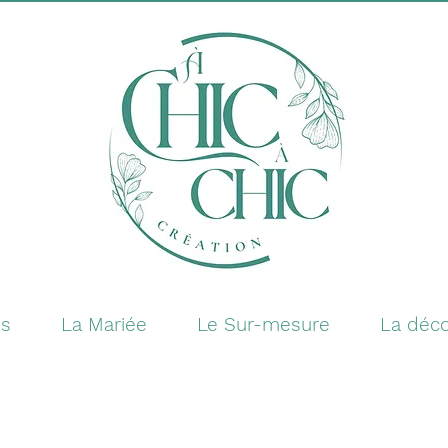
es
La Mariée
Le Sur-mesure
La déco