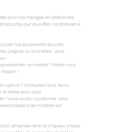
Matière : paille et f
Conseils d'entreti
années : préserver
aite pour vos mariages et cérémonies.
l’humidité ; cons
rd recourbé que vous êtes nombreuses à
boîte.
courez nos accessoires. Boucles
rettes, peignes ou pochettes : vous
Origine : confect
ur.
ateliers manceau 
cessoiriser ce modèle ? Faites-nous
 mission !
t en rupture ? Contactez-nous. Nous
le refaire pour vous.
ête ? Vous voulez coordonner votre
personnalisons les modèles sur
ection artisanale rend ce chapeau unique.