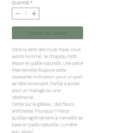
Quantité
*
Ajouter au panier
Dans la série des must-have, nous
avons nommé : le chapeau Petit
Mayor en paille naturelle. Une pièce
intemporelle.Toujours cette
ravissante inclinaison, pour un port
de tête renversant. Parfait à porter
pour un mariage ou une
cérémonie.
Cerise sur le gâteau : des fleurs
artificielles. Pourquoi ? Parce
qu'elles agrémentent à merveille sa
base en paille naturelle. Lumière
sur... vous !