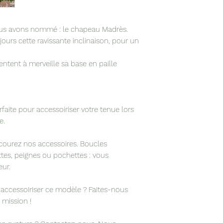
stabilisées.
ous avons nommé : le chapeau Madrès.
ours cette ravissante inclinaison, pour un
Conseils d'entreti
années : préserver
ntent à merveille sa base en paille
l’humidité ; cons
boîte.
rfaite pour accessoiriser votre tenue lors
Origine : confect
e.
ateliers manceau 
courez nos accessoires. Boucles
rettes, peignes ou pochettes : vous
ur.
cessoiriser ce modèle ? Faites-nous
 mission !