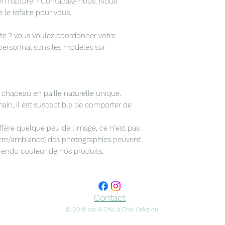
t en rupture ? Contactez-nous. Nous
le refaire pour vous.
ête ? Vous voulez coordonner votre
personnalisons les modèles sur
 chapeau en paille naturelle unique.
main, il est susceptible de comporter de
iffère quelque peu de l'image, ce n’est pas
ière/ambiance) des photographies peuvent
e rendu couleur de nos produits.
Contact
© 2019 par A Chic à Chic Création.