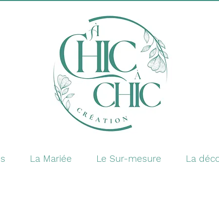
es
La Mariée
Le Sur-mesure
La déco