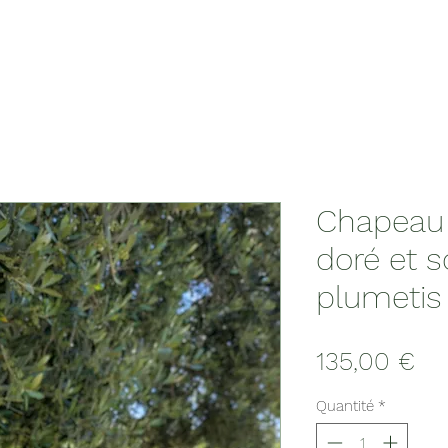
Chapeau 
doré et 
plumetis
Pri
135,00 €
Quantité
*