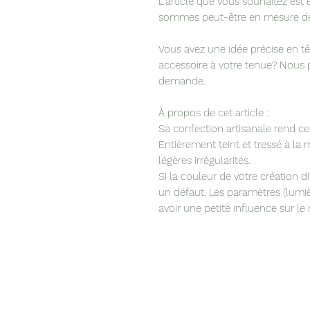
L’article que vous souhaitez es
sommes peut-être en mesure de 
Vous avez une idée précise en t
accessoire à votre tenue? Nous 
demande.
À propos de cet article :
Sa confection artisanale rend ce
Entièrement teint et tressé à la 
légères irrégularités.
Si la couleur de votre création d
un défaut. Les paramètres (lum
avoir une petite influence sur l