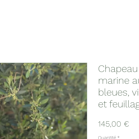
Chapeau
marine au
bleues, v
et feuilla
Pri
145,00 €
Quantité
*