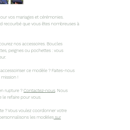
boîte.
Origine : confect
ateliers manceau 
pour vos mariages et cérémonies.
rd recourbé que vous êtes nombreuses à
courez nos accessoires. Boucles
rettes, peignes ou pochettes : vous
ur.
cessoiriser ce modèle ? Faites-nous
 mission !
 en rupture ?
Contactez-nous
. Nous
le refaire pour vous.
ête ? Vous voulez coordonner votre
 personnalisons les modèles
sur