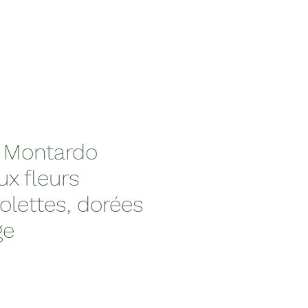
 Montardo
x fleurs
iolettes, dorées
ge
x