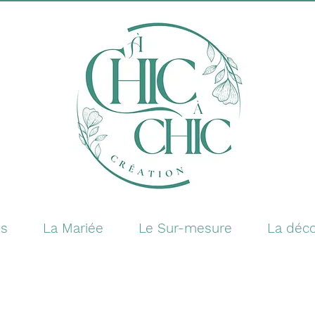
es
La Mariée
Le Sur-mesure
La déco