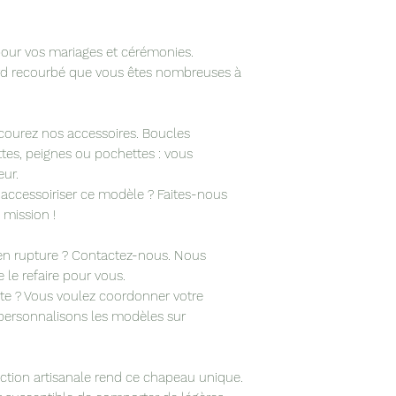
ateliers manceau 
pour vos mariages et cérémonies.
rd recourbé que vous êtes nombreuses à
courez nos accessoires. Boucles
rettes, peignes ou pochettes : vous
ur.
cessoiriser ce modèle ? Faites-nous
 mission !
t en rupture ? Contactez-nous. Nous
le refaire pour vous.
ête ? Vous voulez coordonner votre
personnalisons les modèles sur
ection artisanale rend ce chapeau unique.