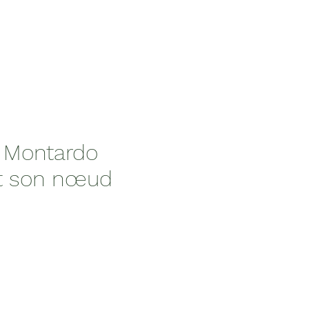
 Montardo
et son nœud
x