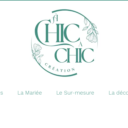
es
La Mariée
Le Sur-mesure
La déco