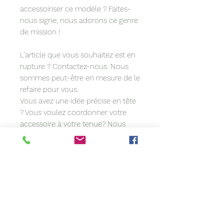
accessoiriser ce modèle ? Faites-
nous signe, nous adorons ce genre
de mission !
L’article que vous souhaitez est en
rupture ? Contactez-nous. Nous
sommes peut-être en mesure de le
refaire pour vous.
Vous avez une idée précise en tête
? Vous voulez coordonner votre
accessoire à votre tenue? Nous
personnalisons les modèles sur
demande.
À propos de cet article :Sa
confection artisanale rend ce
chapeau unique. Entièrement teint
à la main, il est susceptible de
comporter de légères