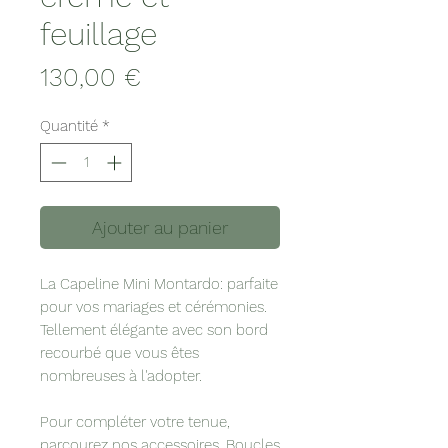
feuillage
Prix
130,00 €
Quantité
*
Ajouter au panier
La Capeline Mini Montardo: parfaite
pour vos mariages et cérémonies.
Tellement élégante avec son bord
recourbé que vous êtes
nombreuses à l'adopter.
Pour compléter votre tenue,
parcourez nos accessoires. Boucles