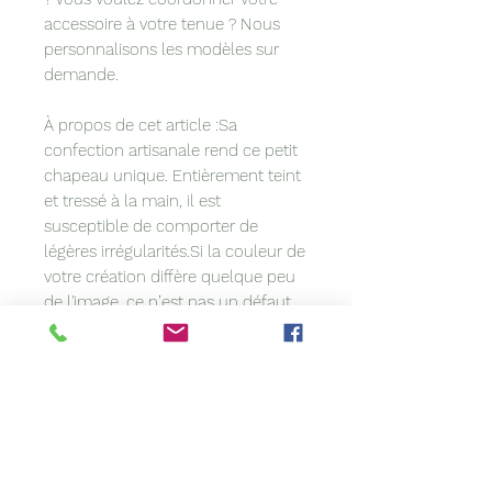
accessoire à votre tenue ? Nous
personnalisons les modèles sur
demande.
À propos de cet article :Sa
confection artisanale rend ce petit
chapeau unique. Entièrement teint
et tressé à la main, il est
susceptible de comporter de
légères irrégularités.Si la couleur de
votre création diffère quelque peu
de l'image, ce n’est pas un défaut.
Les paramètres (lumière/ambiance)
des photographies peuvent avoir
une petite influence sur le rendu
couleur de nos produits.