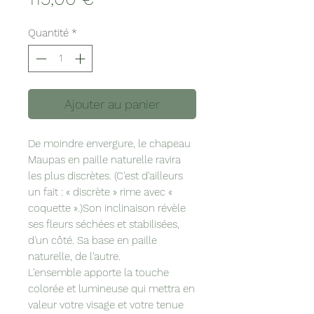
Quantité
*
Ajouter au panier
De moindre envergure, le chapeau
Maupas en paille naturelle ravira
les plus discrètes. (C'est d'ailleurs
un fait : « discrète » rime avec «
coquette ».)Son inclinaison révèle
ses fleurs séchées et stabilisées,
d'un côté. Sa base en paille
naturelle, de l'autre.
L'ensemble apporte la touche
colorée et lumineuse qui mettra en
valeur votre visage et votre tenue