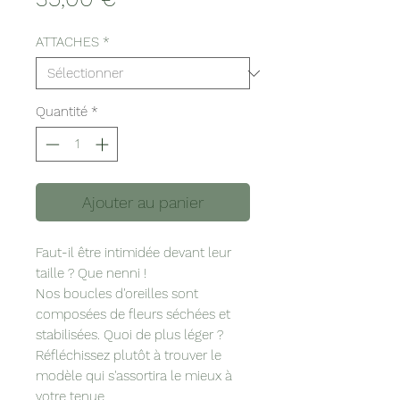
ATTACHES
*
Quantité
*
Ajouter au panier
Faut-il être intimidée devant leur
taille ? Que nenni !
Nos boucles d'oreilles sont
composées de fleurs séchées et
stabilisées. Quoi de plus léger ?
Réfléchissez plutôt à trouver le
modèle qui s'assortira le mieux à
votre tenue.