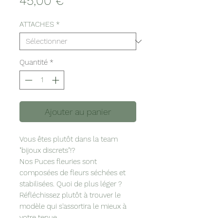
Prix
45,00 €
ATTACHES
*
Quantité
*
Ajouter au panier
Vous êtes plutôt dans la team
"bijoux discrets"!?
Nos Puces fleuries sont
composées de fleurs séchées et
stabilisées. Quoi de plus léger ?
Réfléchissez plutôt à trouver le
modèle qui s'assortira le mieux à
votre tenue.