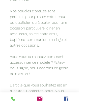
Nos boucles d'oreilles sont
parfaites pour pimper votre tenue
du quotidien ou à porter pour une
occasion particulière: dîner en
amoureux, soirée entre amis,
baptême, communion, mariage et
autres occasions...
Vous vous demandez comment
accessoiriser ce modèle ? Faites-
nous signe, nous adorons ce genre
de mission !
L’article que vous souhaitez est en
rupture ? Contactez-nous. Nous
sommes peut-être en mesure de le
refaire pour vous.Vous avez une
idée précise en tête ? Vous voulez