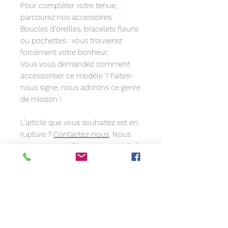
Pour compléter votre tenue,
parcourez nos accessoires.
Boucles d’oreilles, bracelets fleuris
ou pochettes : vous trouverez
forcément votre bonheur.
Vous vous demandez comment
accessoiriser ce modèle ? Faites-
nous signe, nous adorons ce genre
de mission !
L’article que vous souhaitez est en
rupture ?
Contactez-nous
. Nous
sommes peut-être en mesure de le
refaire pour vous.
Vous avez une idée précise en tête
? Vous voulez coordonner votre
accessoire à votre tenue ? Nous
personnalisons les modèles sur
demande.