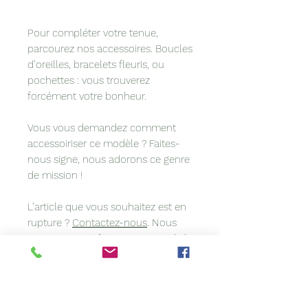
Pour compléter votre tenue,
parcourez nos accessoires. Boucles
d’oreilles, bracelets fleuris, ou
pochettes : vous trouverez
forcément votre bonheur.
Vous vous demandez comment
accessoiriser ce modèle ? Faites-
nous signe, nous adorons ce genre
de mission !
L’article que vous souhaitez est en
rupture ?
Contactez-nous
. Nous
sommes peut-être en mesure de le
refaire pour vous.
Vous avez une idée précise en tête
? Vous voulez coordonner votre