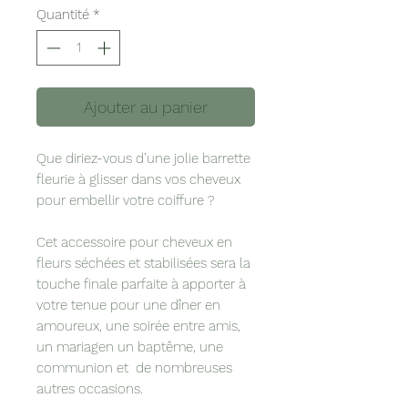
Quantité
*
Ajouter au panier
Que diriez-vous d’une jolie barrette
fleurie à glisser dans vos cheveux
pour embellir votre coiffure ?
Cet accessoire pour cheveux en
fleurs séchées et stabilisées sera la
touche finale parfaite à apporter à
votre tenue pour une dîner en
amoureux, une soirée entre amis,
un mariagen un baptême, une
communion et de nombreuses
autres occasions.